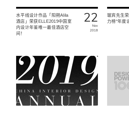
22
水平线设计作品「阳朔Alila
琚宾先生
酒店」荣获ELLE2019中国室
力榜“年度设
Nov
内设计年鉴唯一最佳酒店空
2018
间！